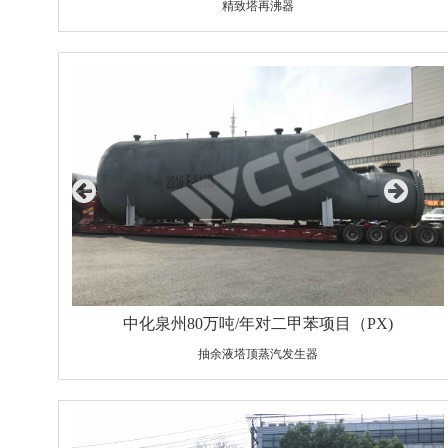
精致塔再沸器
设备规格：Φ3100×26×13789/Φ51×2.5×5280
材质：Q345R/S30408
重量：87800Kg
中化泉州80万吨/年对二甲苯项目（PX)
抽余液塔顶蒸汽发生器
设备规格：Φ3800×26×14980/Φ25×2.5×7330
材质：Q345R/10#(高通量管）
重量：76600kg