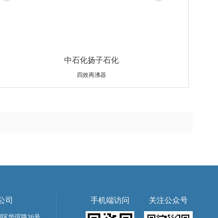
中石化扬子石化
四效再沸器
设备规格：Φ1900×12×5624.5/Φ31.75×2.77×3006
材质：S30408/SB-466/C70600
重量：25204kg
公司
手机端访问
关注公众号
区华谊路36号