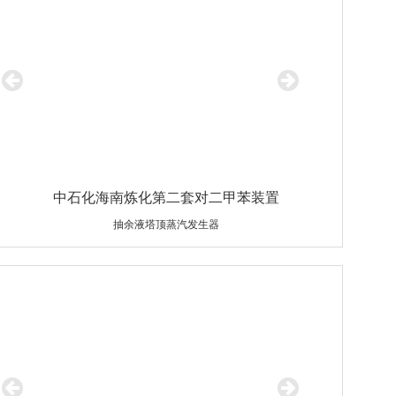
中石化海南炼化第二套对二甲苯装置
抽余液塔顶蒸汽发生器
设备规格：Φ3600×30×14700/Φ25×2.5×7500
材质：Q345R/10#（高通量管）
重量：75500Kg