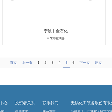
宁波中金石化
甲苯塔重沸器
设备规格：Φ2550×44×6240/Φ19×2.0×6000
材质：Q345R/高通量管
重量：115600kg
首页
上一页
1
2
3
4
5
6
下一页
尾页
中心
投资者关系
联系我们
无锡化工装备股份有限
新闻
信息披露
联系方式
公司地址：江苏省无锡市滨湖