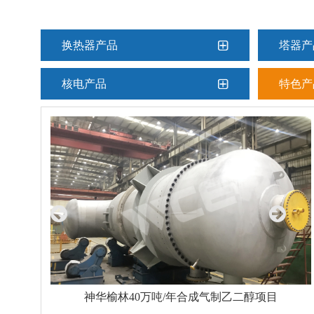
换热器产品
塔器产
核电产品
特色产
神华榆林40万吨/年合成气制乙二醇项目