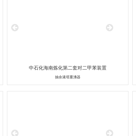
中石化海南炼化第二套对二甲苯装置
抽余液塔重沸器
设备规格：Φ3300×32×12704/Φ32×3×6100
材质：Q345R/10#（高通量管）
重量：145000Kg