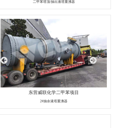
二甲苯塔顶/抽出液塔重沸器
设备规格：Φ1700×24×10043/Φ32×3×6000
材质：Q345R/10#(高通量管）
重量：34550Kg
东营威联化学二甲苯项目
2#抽余液塔重沸器
设备规格：Φ2400×30×10094/Φ32×3×6000
材质：Q345R/10
重量：84500kg