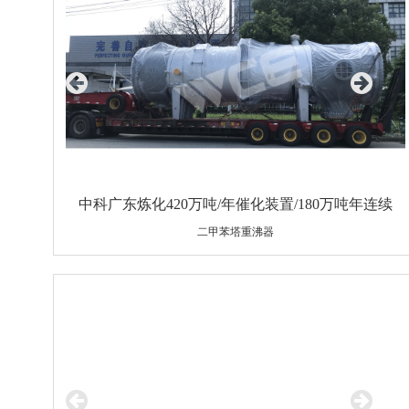
中科广东炼化420万吨/年催化装置/180万吨年连续
二甲苯塔重沸器
重整装置
设备规格：Φ2400×68×10096/Φ32×3×6000
材质：Q345R/10#（高通量管）
重量：98000Kg