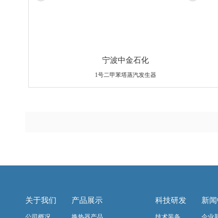
宁波中金石化
1号二甲苯塔蒸汽发生器
设备规格：Φ2950×32×9890/Φ25×2.5×6000
材质：Q345R/高通量管
重量：231200Kg
关于我们
产品展示
科技研发
新闻
公司概况
换热器产品
技术装备
企业