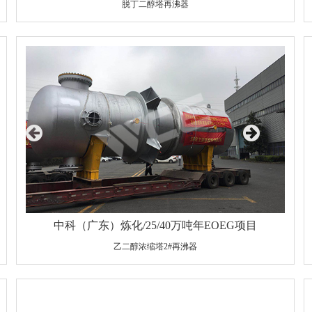
脱丁二醇塔再沸器
设备规格：Φ4200×32×17981/Φ51×2.5×7110
材质：Q345R/S30408
重量：190700Kg
中科（广东）炼化/25/40万吨年EOEG项目
乙二醇浓缩塔2#再沸器
设备规格：Φ2800×34×11910/Φ32×3×6000
材质：S30403/BFe10-1-1（高通量管）
重量：113540kg